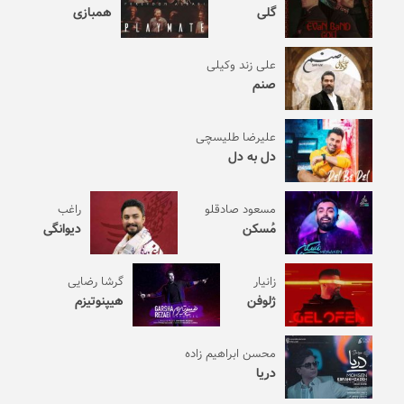
گلی
همبازی
علی زند وکیلی
صنم
علیرضا طلیسچی
دل به دل
مسعود صادقلو
راغب
مُسکن
دیوانگی
زانیار
گرشا رضایی
ژلوفن
هیپنوتیزم
محسن ابراهیم زاده
دریا