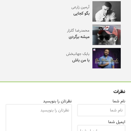
آرمین زارعی
بگو کجایی
محمدرضا گلزار
میشه برگردی
بابک جهانبخش
با من باش
نظرات
نام شما
نظرتان را بنویسید
ایمیل شما