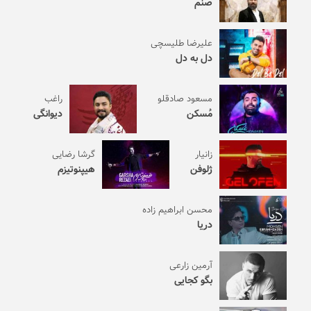
صنم
علیرضا طلیسچی
دل به دل
مسعود صادقلو
راغب
مُسکن
دیوانگی
زانیار
گرشا رضایی
ژلوفن
هیپنوتیزم
محسن ابراهیم زاده
دریا
آرمین زارعی
بگو کجایی