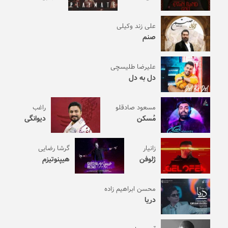
علی زند وکیلی
صنم
علیرضا طلیسچی
دل به دل
مسعود صادقلو
راغب
مُسکن
دیوانگی
زانیار
گرشا رضایی
ژلوفن
هیپنوتیزم
محسن ابراهیم زاده
دریا